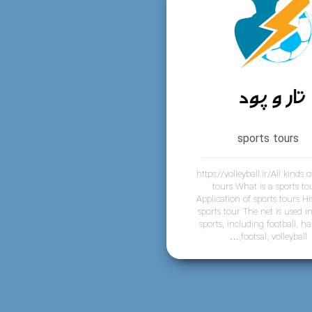
sports tours
https://volleyball.ir/All kinds 
tours What is a sports to
Application of sports tours Hi
sports tour The net is used 
sports, including football, ha
footsal, volleyball,…