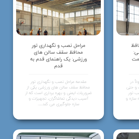
افظ
مراحل نصب و نگهداری تور
ی:
محافظ سقف سالن های
مت
ورزشی: یک راهنمای قدم به
قدم
ً در
مقدمه مراحل نصب و نگهداری تور
 و حتی
محافظ سقف سالن های ورزشی یکی از
صب تور
ضروریات ایمنی و بهره برداری است که از
 سازه و
آسیب دیدگی تماشاگران، تجهیزات و
سازه جلوگیری می کند….