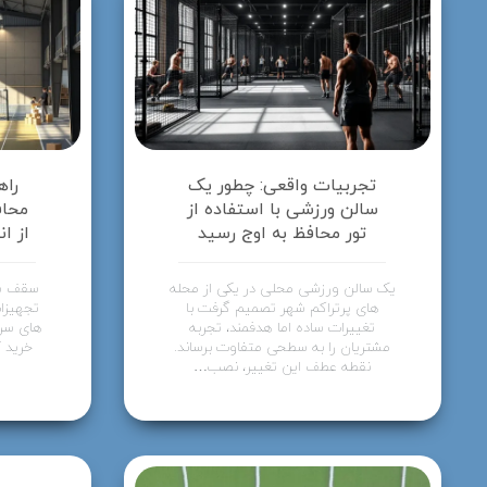
تجربیات واقعی: چطور یک
راه
سالن ورزشی با استفاده از
محاف
تور محافظ به اوج رسید
از ا
یک سالن ورزشی محلی در یکی از محله
سقف سا
های پرتراکم شهر تصمیم گرفت با
تجهیزا
تغییرات ساده اما هدفمند، تجربه
های سری
مشتریان را به سطحی متفاوت برساند.
خرید 
نقطه عطف این تغییر، نصب…