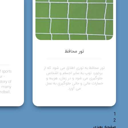
تور محافظ
تور محافظ به توری اطلاق می شود که از
of sports
برخورد توپ به سایر اجسام و اشخاص
ur -
جلوگیری می شود و در زمان، هزینه و
story of
خسارات مالی و جانی جلوگیری به عمل
in many
می آورد.
ndball,
1
2
صفحه بعدی