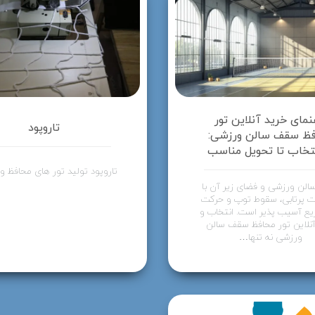
نمای خرید آنلاین تور
تاروپود
ظ سقف سالن ورزشی:
نتخاب تا تحویل مناسب
تاروپود تولید تور های محافظ و
لن ورزشی و فضای زیر آن با
ت پرتابی، سقوط توپ و حرکت
ع آسیب پذیر است. انتخاب و
آنلاین تور محافظ سقف سالن
ورزشی نه تنها…