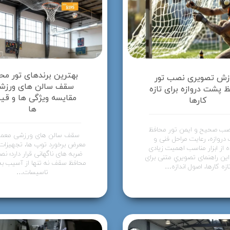
بهترین برندهای تور مح
زش تصویری نصب تور
سقف سالن های ورزش
 پشت دروازه برای تازه
مقایسه ویژگی ها و قی
کارها
ها
صب صحیح و ایمن تور محافظ
سقف سالن های ورزشی معمولا
دروازه، رعایت مراحل فنی و
معرض برخورد توپ ها، تجهیزات
ه از ابزار مناسب اهمیت زیادی
ضربه های ناگهانی قرار دارد؛ ن
 این راهنمای تصویریِ متنی برای
محافظ سقف نه تنها از آسیب به
ازه کارها، اصول اندازه…
تاسیسات…